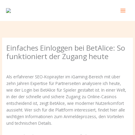
Skip
to
content
Einfaches Einloggen bei BetAlice: So
funktioniert der Zugang heute
Leave a Comment
/
Uncategorized
/ By
flint41616
Als erfahrener SEO-Kopiraÿter im iGaming-Bereich mit über
zehn Jahren Expertise für Partnerseiten analysiere ich heute,
wie der Login bei BetAlice für Spieler gestaltet ist. In einer Welt,
in der der schnelle und sichere Zugang zu Online-Casinos
entscheidend ist, zeigt BetAlice, wie moderner Nutzerkomfort
aussieht. Wer sich für die Plattform interessiert, findet hier alle
wichtigen Informationen zum Anmeldeprozess, den Vorteilen
und technischen Details.