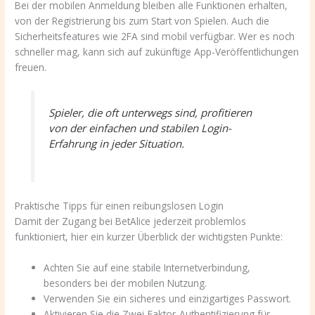
Bei der mobilen Anmeldung bleiben alle Funktionen erhalten,
von der Registrierung bis zum Start von Spielen. Auch die
Sicherheitsfeatures wie 2FA sind mobil verfügbar. Wer es noch
schneller mag, kann sich auf zukünftige App-Veröffentlichungen
freuen.
Spieler, die oft unterwegs sind, profitieren
von der einfachen und stabilen Login-
Erfahrung in jeder Situation.
Praktische Tipps für einen reibungslosen Login
Damit der Zugang bei BetAlice jederzeit problemlos
funktioniert, hier ein kurzer Überblick der wichtigsten Punkte:
Achten Sie auf eine stabile Internetverbindung,
besonders bei der mobilen Nutzung.
Verwenden Sie ein sicheres und einzigartiges Passwort.
Aktivieren Sie die Zwei-Faktor-Authentifizierung für