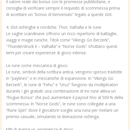
il valore reale dei bonus con le promesse pubblicitarie, e
consiglia di verificare sempre il requisito di scommessa prima
di accettare un “bonus di benvenuto” legato a queste slot.
4. Slot vichinghe e nordiche: Thor, Valhalla e le rune
Le saghe scandinave offrono un ricco repertorio di battaglie,
viaggi e magie runiche. Titoli come “Vikings Go Berzerk”,
“Thunderstruck II – Valhalla” e “Norse Gods” sfruttano questi
temi per creare esperienze di gioco intense.
Le rune come meccanica di gioco
Le rune, simboli della scrittura antica, vengono spesso tradotte
in “paylines” o in meccaniche di espansione. In “Vikings Go
Berzerk”, le rune di “Fehu” e “Uruz” fungono da moltiplicatori
durante i giri gratuiti: una combinazione di tre rune attiva un
“Rogue Bonus” che può aumentare il payout fino al 500 % della
scommessa. In “Norse Gods”, le rune sono collegate a una
“Rune Spin” dove il giocatore sceglie una runa per rivelare un
premio casuale, simulando la divinazione vichinga.
Miti di guerra vs. esperienza di gioco