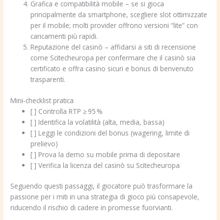
Grafica e compatibilità mobile – se si gioca
principalmente da smartphone, scegliere slot ottimizzate
per il mobile; molti provider offrono versioni “lite” con
caricamenti più rapidi.
Reputazione del casinò – affidarsi a siti di recensione
come Scitecheuropa per confermare che il casinò sia
certificato e offra casino sicuri e bonus di benvenuto
trasparenti.
Mini‑checklist pratica
[ ] Controlla RTP ≥ 95 %
[ ] Identifica la volatilità (alta, media, bassa)
[ ] Leggi le condizioni del bonus (wagering, limite di
prelievo)
[ ] Prova la demo su mobile prima di depositare
[ ] Verifica la licenza del casinò su Scitecheuropa
Seguendo questi passaggi, il giocatore può trasformare la
passione per i miti in una strategia di gioco più consapevole,
riducendo il rischio di cadere in promesse fuorvianti.