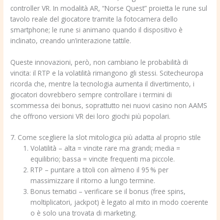
controller VR. In modalità AR, “Norse Quest” proietta le rune sul
tavolo reale del giocatore tramite la fotocamera dello
smartphone; le rune si animano quando il dispositivo è
inclinato, creando un’interazione tattile.
Queste innovazioni, però, non cambiano le probabilità di
vincita: il RTP e la volatilità rimangono gli stessi. Scitecheuropa
ricorda che, mentre la tecnologia aumenta il divertimento, i
giocatori dovrebbero sempre controllare i termini di
scommessa dei bonus, soprattutto nei nuovi casino non AAMS
che offrono versioni VR dei loro giochi più popolari.
7. Come scegliere la slot mitologica più adatta al proprio stile
Volatilità – alta = vincite rare ma grandi; media =
equilibrio; bassa = vincite frequenti ma piccole.
RTP – puntare a titoli con almeno il 95 % per
massimizzare il ritorno a lungo termine.
Bonus tematici – verificare se il bonus (free spins,
moltiplicatori, jackpot) è legato al mito in modo coerente
o è solo una trovata di marketing.